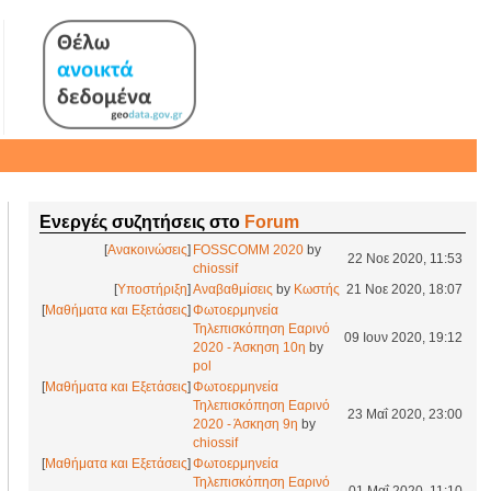
Ενεργές συζητήσεις στο
Forum
[
Ανακοινώσεις
]
FOSSCOMM 2020
by
22 Νοε 2020, 11:53
chiossif
[
Υποστήριξη
]
Αναβαθμίσεις
by
Κωστής
21 Νοε 2020, 18:07
[
Μαθήματα και Εξετάσεις
]
Φωτοερμηνεία
Τηλεπισκόπηση Εαρινό
09 Ιουν 2020, 19:12
2020 - Άσκηση 10η
by
pol
[
Μαθήματα και Εξετάσεις
]
Φωτοερμηνεία
Τηλεπισκόπηση Εαρινό
23 Μαΐ 2020, 23:00
2020 - Άσκηση 9η
by
chiossif
[
Μαθήματα και Εξετάσεις
]
Φωτοερμηνεία
Τηλεπισκόπηση Εαρινό