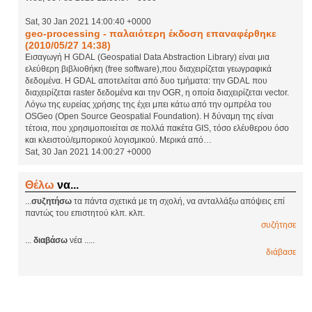
Sat, 30 Jan 2021 14:00:40 +0000
geo-processing - παλαιότερη έκδοση επαναφέρθηκε
(2010/05/27 14:38)
Εισαγωγή H GDAL (Geospatial Data Abstraction Library) είναι μια
ελεύθερη βιβλιοθήκη (free software),που διαχειρίζεται γεωγραφικά
δεδομένα. Η GDAL αποτελείται από δυο τμήματα: την GDAL που
διαχειρίζεται raster δεδομένα και την OGR, η οποία διαχειρίζεται vector.
Λόγω της ευρείας χρήσης της έχει μπει κάτω από την ομπρέλα του
OSGeo (Open Source Geospatial Foundation). Η δύναμη της είναι
τέτοια, που χρησιμοποιείται σε πολλά πακέτα GIS, τόσο ελέυθερου όσο
και κλειστού/εμπορικού λογισμικού. Μερικά από…
Sat, 30 Jan 2021 14:00:27 +0000
Θέλω
να...
...
συζητήσω
τα πάντα σχετικά με τη σχολή, να ανταλλάξω απόψεις επί
παντώς του επιστητού κλπ. κλπ.
συζήτησε
...
διαβάσω
νέα .....
διάβασε