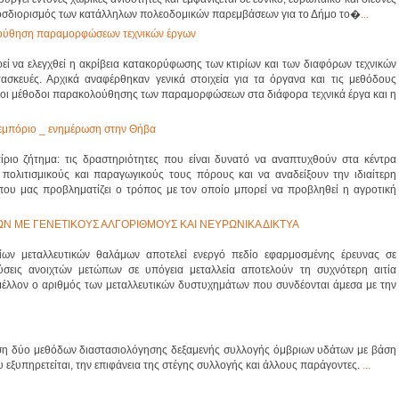
 προσδιορισμός των κατάλληλων πολεοδομικών παρεμβάσεων για το Δήμο το�
...
ολούθηση παραμορφώσεων τεχνικών έργων
εί να ελεγχθεί η ακρίβεια κατακορύφωσης των κτιρίων και των διαφόρων τεχνικών
ασκευές. Αρχικά αναφέρθηκαν γενικά στοιχεία για τα όργανα και τις μεθόδους
οι μέθοδοι παρακολούθησης των παραμορφώσεων στα διάφορα τεχνικά έργα και η
 εμπόριο _ ενημέρωση στην Θήβα
ίριο ζήτημα: τις δραστηριότητες που είναι δυνατό να αναπτυχθούν στα κέντρα
ολιτισμικούς και παραγωγικούς τους πόρους και να αναδείξουν την ιδιαίτερη
που μας προβληματίζει ο τρόπος με τον οποίο μπορεί να προβληθεί η αγροτική
 ΜΕ ΓΕΝΕΤΙΚΟΥΣ ΑΛΓΟΡΙΘΜΟΥΣ ΚΑΙ ΝΕΥΡΩΝΙΚΑ ΔΙΚΤΥΑ
ν μεταλλευτικών θαλάμων αποτελεί ενεργό πεδίο εφαρμοσμένης έρευνας σε
ύσεις ανοιχτών μετώπων σε υπόγεια μεταλλεία αποτελούν τη συχνότερη αιτία
έλλον ο αριθμός των μεταλλευτικών δυστυχημάτων που συνδέονται άμεσα με την
ση δύο μεθόδων διαστασιολόγησης δεξαμενής συλλογής όμβριων υδάτων με βάση
 εξυπηρετείται, την επιφάνεια της στέγης συλλογής και άλλους παράγοντες.
...